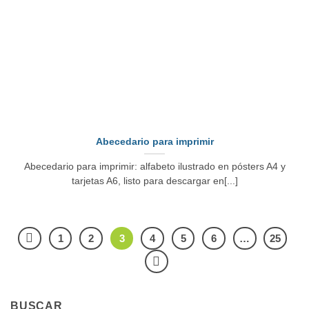
Abecedario para imprimir
Abecedario para imprimir: alfabeto ilustrado en pósters A4 y
tarjetas A6, listo para descargar en[...]
1
2
3
4
5
6
…
25
BUSCAR