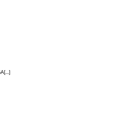
[...]