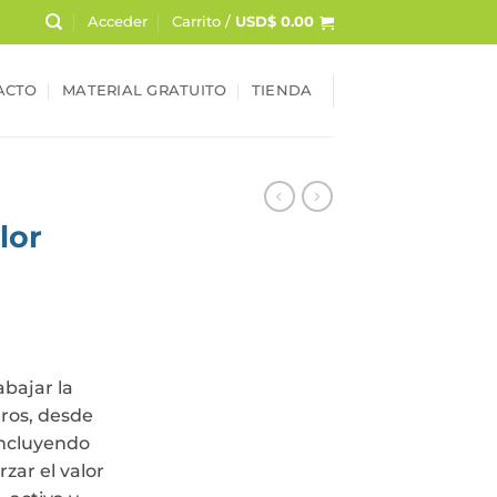
Acceder
Carrito /
USD$
0.00
ACTO
MATERIAL GRATUITO
TIENDA
lor
abajar la
ros, desde
incluyendo
rzar el valor