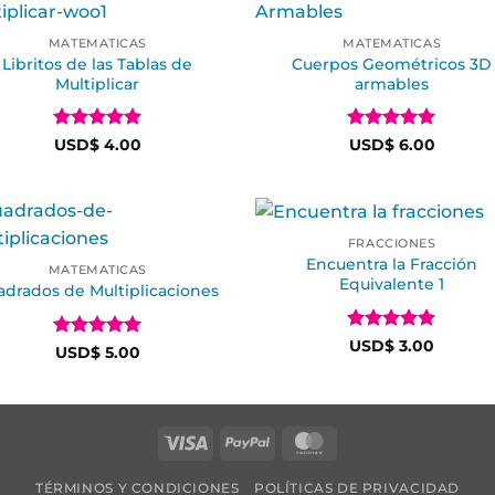
MATEMATICAS
MATEMATICAS
Libritos de las Tablas de
Cuerpos Geométricos 3D
Multiplicar
armables
Valorado en
Valorado en
USD$
4.00
USD$
6.00
5
de 5
5
de 5
FRACCIONES
Encuentra la Fracción
MATEMATICAS
Equivalente 1
adrados de Multiplicaciones
Valorado en
USD$
3.00
Valorado en
USD$
5.00
5
de 5
5
de 5
TÉRMINOS Y CONDICIONES
POLÍTICAS DE PRIVACIDAD