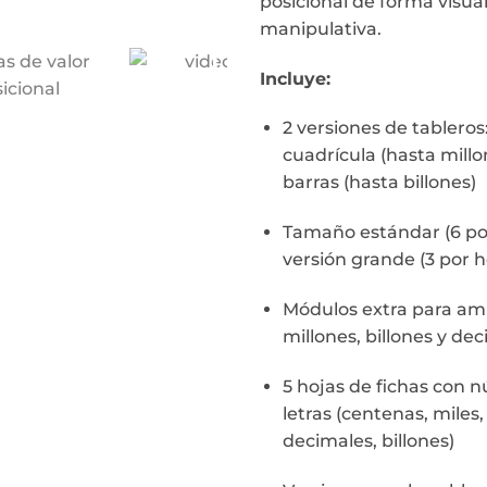
posicional de forma visual
manipulativa.
Incluye:
2 versiones de tableros
cuadrícula (hasta millo
barras (hasta billones)
Tamaño estándar (6 por
versión grande (3 por h
Módulos extra para ampl
millones, billones y de
5 hojas de fichas con 
letras (centenas, miles,
decimales, billones)