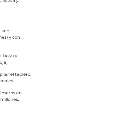
, activa y
: con
nes) y con
 hoja) y
oja)
iar el tablero:
cimales
números en
 millones,