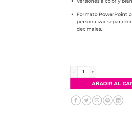
Versiones a color y bla
Formato PowerPoint p
personalizar separador
decimales.
AÑADIR AL CA