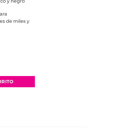
nco y negro
ara
es de miles y
RRITO