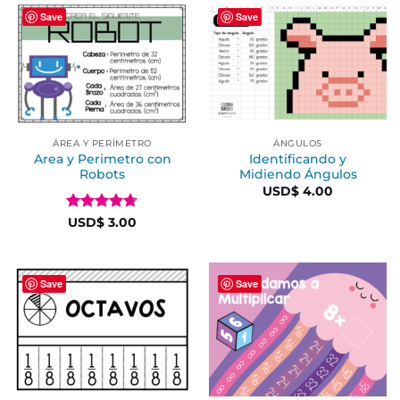
Save
Save
ÁREA Y PERÍMETRO
ÁNGULOS
Area y Perimetro con
Identificando y
Robots
Midiendo Ángulos
USD$
4.00
Valorado
USD$
3.00
en
4.67
de
5
Save
Save