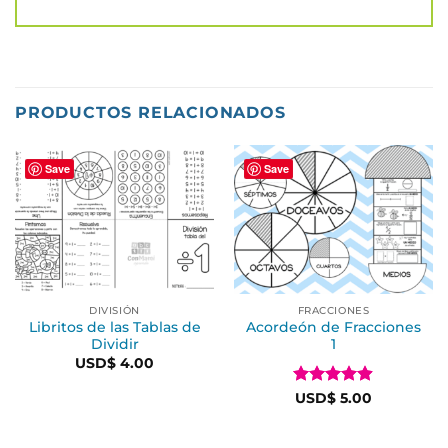
PRODUCTOS RELACIONADOS
Save
Save
DIVISIÓN
FRACCIONES
Libritos de las Tablas de
Acordeón de Fracciones
Dividir
1
USD$
4.00
Valorado
USD$
5.00
en
4.9
de
5