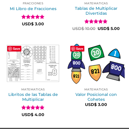
FRACCIONES
MATEMATICAS
Tablas de Multiplicar
Mi Libro de Fracciones
Divertidas
Valorado en
USD$
3.00
5
de 5
Valorado en
USD$
10.00
USD$
5.00
5
de 5
Save
Save
MATEMATICAS
MATEMATICAS
Libritos de las Tablas de
Valor Posicional con
Multiplicar
Cohetes
USD$
3.00
Valorado en
USD$
4.00
5
de 5