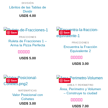
DIVISIÓN
Libritos de las Tablas de
Dividir
USD$
4.00
Save
Save
FRACCIONES
Ruleta de Fracciones 1 –
FRACCIONES
Arma la Pizza Perfecta
Encuentra la Fracción
Equivalente 2
Valorado en
USD$
5.00
5
de 5
Valorado en
USD$
3.00
5
de 5
Save
Save
ÁREA Y PERÍMETRO
Área, Perímetro y Volumen
MATEMATICAS
– Construye tu ciudad
Valor Posicional con
Cohetes
USD$
3.00
Valorado en
USD$
7.00