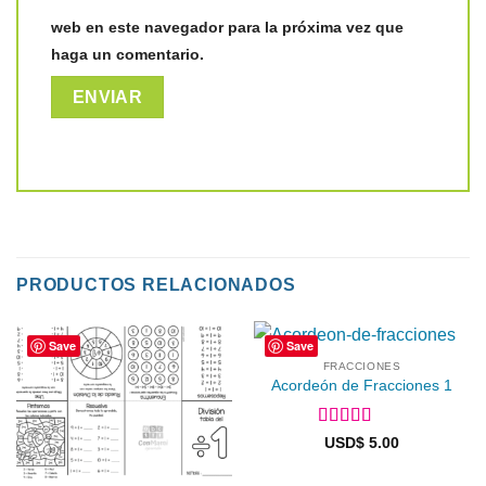
web en este navegador para la próxima vez que
haga un comentario.
PRODUCTOS RELACIONADOS
Save
Save
FRACCIONES
Acordeón de Fracciones 1
Valorado en
USD$
5.00
4.9
de 5