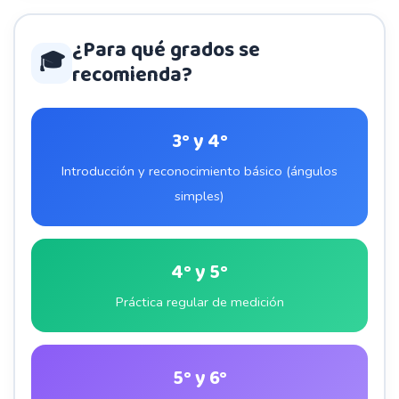
¿Para qué grados se
🎓
recomienda?
3° y 4°
Introducción y reconocimiento básico (ángulos
simples)
4° y 5°
Práctica regular de medición
5° y 6°