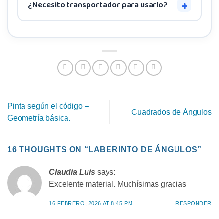
introducción y reconocimiento en 3° y 4°,
¿Necesito transportador para usarlo?
+
como práctica de medición en 4° y 5°, y como
Es lo ideal, porque el objetivo principal es
repaso o evaluación formativa en 5° y 6°.
practicar la medición de ángulos con
transportador. Sin embargo, el docente
puede adaptar la actividad al reconocimiento
visual del tipo de ángulo cuando aún no se ha
introducido la medición.
Pinta según el código –
Cuadrados de Ángulos
Geometría básica.
16 THOUGHTS ON “
LABERINTO DE ÁNGULOS
”
Claudia Luis
says:
Excelente material. Muchísimas gracias
16 FEBRERO, 2026 AT 8:45 PM
RESPONDER