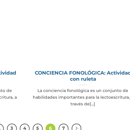
ividad
CONCIENCIA FONOLÓGICA: Activida
con ruleta
nto de
La conciencia fonológica es un conjunto de
ritura, a
habilidades importantes para la lectoescritura,
través de[...]
…
3
4
5
6
7