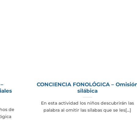
 –
CONCIENCIA FONOLÓGICA – Omisió
iales
silábica
En esta actividad los niños descubrirán las
hos de
palabra al omitir las sílabas que se les[...]
lógica