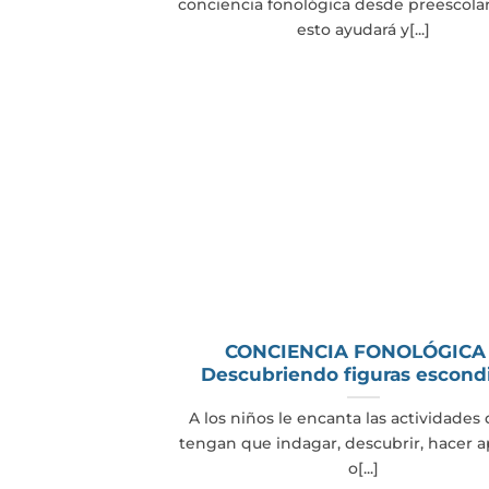
conciencia fonológica desde preescola
esto ayudará y[...]
CONCIENCIA FONOLÓGICA
Descubriendo figuras escond
A los niños le encanta las actividade
tengan que indagar, descubrir, hacer 
o[...]