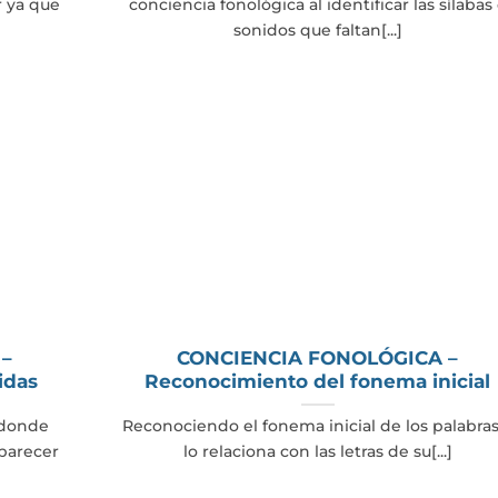
r ya que
conciencia fonológica al identificar las sílabas
sonidos que faltan[...]
 –
CONCIENCIA FONOLÓGICA –
idas
Reconocimiento del fonema inicial
s donde
Reconociendo el fonema inicial de los palabras
aparecer
lo relaciona con las letras de su[...]