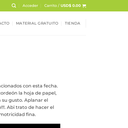
Acceder
Carrito /
USD$
0.00
ACTO
MATERIAL GRATUITO
TIENDA
lacionados con esta fecha.
cordeón la hoja de papel,
a su gusto. Aplanar el
!!. Abi trato de hacer el
motricidad fina.