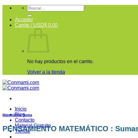
Acceder
Carrito /
USD$
0.00
No hay productos en el carrito.
Volver a la tienda
Inicio
Blog
Matemática
,
Suma
Contacto
Material Gratuito
PENSAMIENTO MATEMÁTICO : Sumas e
Tienda