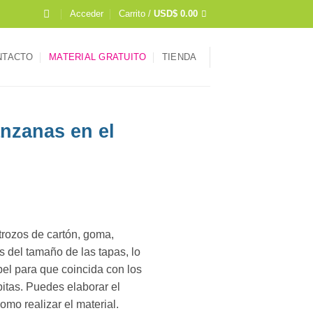
Acceder
Carrito /
USD$
0.00
NTACTO
MATERIAL GRATUITO
TIENDA
zanas en el
 trozos de cartón, goma,
os del tamaño de las tapas, lo
pel para que coincida con los
apitas. Puedes elaborar el
como realizar el material.