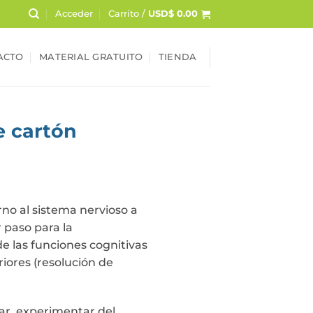
Acceder
Carrito /
USD$
0.00
ACTO
MATERIAL GRATUITO
TIENDA
 cartón
rno al sistema nervioso a
 paso para la
de las funciones cognitivas
riores (resolución de
rar, experimentar del