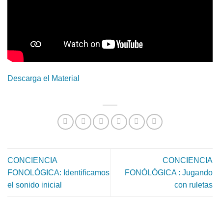
Descarga el Material
CONCIENCIA
CONCIENCIA
FONOLÓGICA: Identificamos
FONÓLÓGICA : Jugando
el sonido inicial
con ruletas