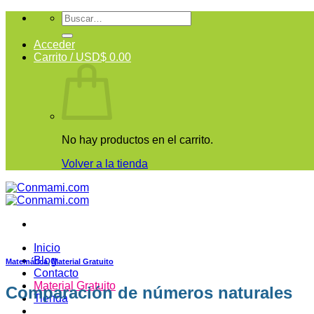
Acceder
Carrito /
USD$
0.00
No hay productos en el carrito.
Volver a la tienda
Inicio
Blog
Matemática
,
Material Gratuito
Contacto
Material Gratuito
Comparación de números naturales
Tienda