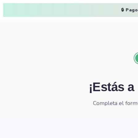
🔒 Pag
¡Estás a
Completa el formul