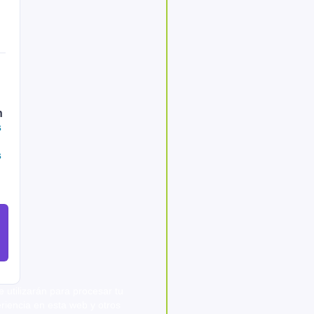
n
s
s
 utilizarán para procesar tu
riencia en esta web y otros