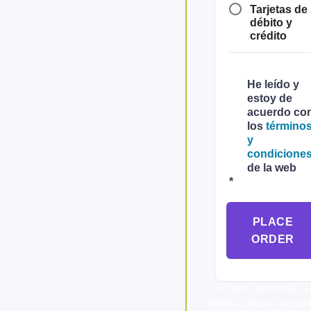
Tarjetas de
débito y
crédito
He leído y
estoy de
acuerdo co
los
término
y
condicione
de la web
*
PLACE
ORDER
Tus datos personales se
pedido, mejorar tu expe