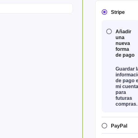
Stripe
Añadir
una
nueva
forma
de pago
Guardar l
informac
de pago 
mi cuent
para
futuras
compras.
PayPal