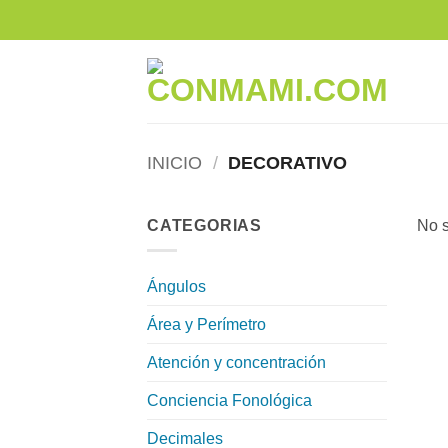
Skip
to
content
INICIO
/
DECORATIVO
CATEGORIAS
No s
Ángulos
Área y Perímetro
Atención y concentración
Conciencia Fonológica
Decimales