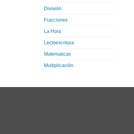
División
Fracciones
La Hora
Lectoescritura
Matematicas
Multiplicación