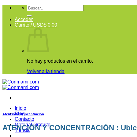
Skip
Buscar
to
por:
content
Acceder
Carrito /
USD$
0.00
No hay productos en el carrito.
Volver a la tienda
Inicio
Blog
Atención - Concentración
Contacto
Material Gratuito
ATENCIÓN Y CONCENTRACIÓN : Ubicamo
Tienda