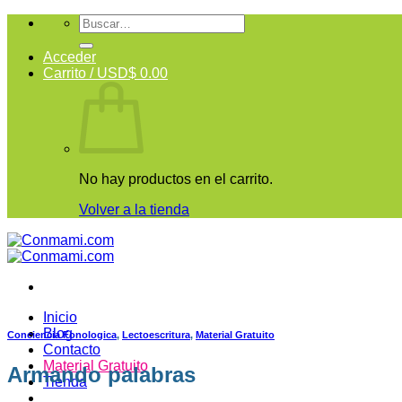
Skip
Buscar
to
por:
content
Acceder
Carrito /
USD$
0.00
No hay productos en el carrito.
Volver a la tienda
Inicio
Blog
Conciencia Fonologica
,
Lectoescritura
,
Material Gratuito
Contacto
Material Gratuito
Armando palabras
Tienda