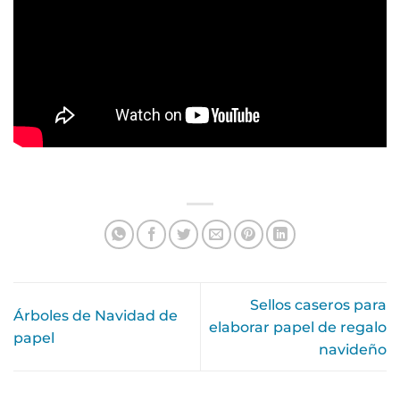
Sellos caseros para
Árboles de Navidad de
elaborar papel de regalo
papel
navideño